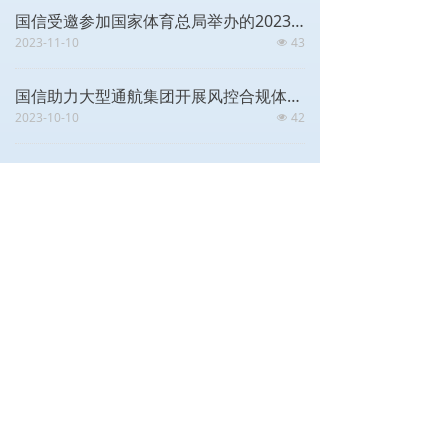
国信受邀参加国家体育总局举办的2023年总局系统会计人员业务培训班
2023-11-10
43
넶
国信助力大型通航集团开展风控合规体系建设
2023-10-10
42
넶
国信受邀参与农业部全国农垦系统财务管理能力提升培训
2023-07-25
38
넶
国信参加国内某大型能源贸易企业开展贸易业务风险管控研讨会
2023-07-10
34
넶
国信助力国内大某港口集团强化风控管理提升
2023-06-10
44
넶
上一页
1
/
9
下一页