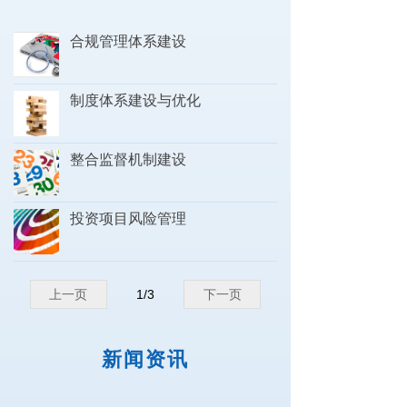
合规管理体系建设
制度体系建设与优化
整合监督机制建设
投资项目风险管理
上一页
1
/
3
下一页
新闻资讯