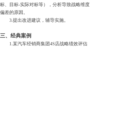
标、目标-实际对标等），分析导致战略维度
偏差的原因。
3.提出改进建议，辅导实施。
三、经典案例
1.某汽车经销商集团4S店战略绩效评估
2.某集团供应分公司（内部集采平台）战
略转型风险评估
3.为某集团提供下属进出口公司是否进行
战略调整提供咨询评估
4.为某汽车集团互联网转型项目提供整体
战略回顾
北京国信基石管理科技有限公司
版权所有：